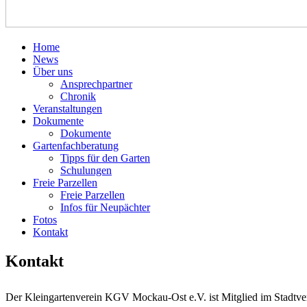
Home
News
Über uns
Ansprechpartner
Chronik
Veranstaltungen
Dokumente
Dokumente
Gartenfachberatung
Tipps für den Garten
Schulungen
Freie Parzellen
Freie Parzellen
Infos für Neupächter
Fotos
Kontakt
Kontakt
Der Kleingartenverein KGV Mockau-Ost e.V. ist Mitglied im Stadtver