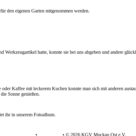
s für den eigenen Garten mitgenommen werden.
 und Werkzeugartikel hatte, konnte sie bei uns abgeben und andere glü
leckerem Kuchen konnte man sich m
e die Sonne genießen.
em Fotoalbum.
Datenschutz
•
Impressum
•
© 2026 KGV Mockau Ost e.V.